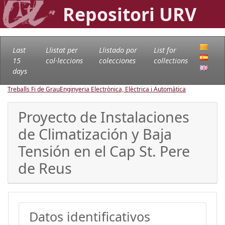
Repositori URV
Last
Llistat per
Llistado por
List for
15
col·leccions
colecciones
collections
days
Treballs Fi de Grau
Enginyeria Electrònica, Elèctrica i Automàtica
Proyecto de Instalaciones
de Climatización y Baja
Tensión en el Cap St. Pere
de Reus
Datos identificativos