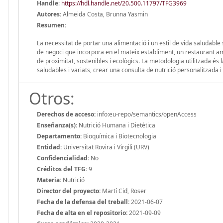
Handle
:
https://hdl.handle.net/20.500.11797/TFG3969
Autores:
Almeida Costa, Brunna Yasmin
Resumen:
La necessitat de portar una alimentació i un estil de vida saludable s
de negoci que incorpora en el mateix establiment, un restaurant am
de proximitat, sostenibles i ecològics. La metodologia utilitzada é
saludables i variats, crear una consulta de nutrició personalitzada i 
Otros:
Derechos de acceso:
info:eu-repo/semantics/openAccess
Enseñanza(s):
Nutrició Humana i Dietètica
Departamento:
Bioquímica i Biotecnologia
Entidad:
Universitat Rovira i Virgili (URV)
Confidencialidad:
No
Créditos del TFG:
9
Materia:
Nutrició
Director del proyecto:
Martí Cid, Roser
Fecha de la defensa del treball:
2021-06-07
Fecha de alta en el repositorio:
2021-09-09