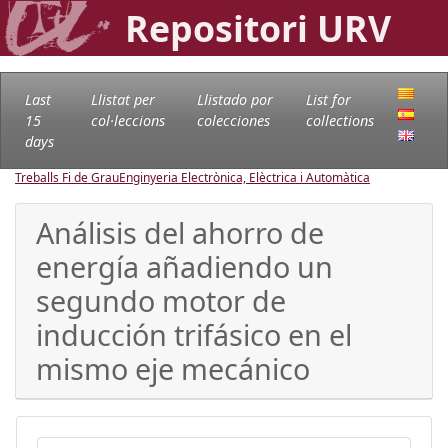
Repositori URV
Last
Llistat per
Llistado por
List for
15
col·leccions
colecciones
collections
days
Treballs Fi de Grau
Enginyeria Electrònica, Elèctrica i Automàtica
Análisis del ahorro de
energía añadiendo un
segundo motor de
inducción trifásico en el
mismo eje mecánico