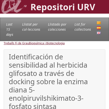
Repositori URV
Last
Llistat per
Llistado por
List for
15
col·leccions
colecciones
collections
days
Treballs Fi de Grau
Bioquímica i Biotecnologia
Identificación de
sensibilidad al herbicida
glifosato a través de
docking sobre la enzima
diana 5-
enolpiruvilshikimato-3-
fosfato sintasa