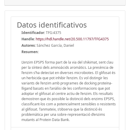
Datos identificativos
Identificador:
TFG:4375
Handle
:
https://hdl.handle.net/20.500.11797/TFG4375
Autores:
Sánchez García, Daniel
Resumen:
L’enzim EPSPS forma part de la via del shikimat, sent clau
per la síntesi dels aminoàcids aromàtics. La presència de
l’enzim s’ha detectat en diverses microbiotes. El glifosat és
un herbicida que pot inhibir l’enzim. Es vol distingir les
variants de l’enzim amb programes de docking proteïna-
lligand basats en l’anàlisi de les conformacions que pot
adoptar el glifosat al centre actiu de l’enzim. Els resultats
demostren que és possible la distinció dels enzims EPSPS,
classificant-los com a potencialment sensibles o resistents
al glifosat. Tanmateix, s’observa que la distinció és
problemàtica per una sobre-representació d’enzims
mutants al Protein Data Bank.