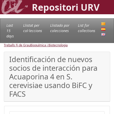
Repositori URV
Last
Llistat per
Llistado por
List for
15
col·leccions
colecciones
collections
days
Treballs Fi de Grau
Bioquímica i Biotecnologia
Identificación de nuevos
socios de interacción para
Acuaporina 4 en S.
cerevisiae usando BiFC y
FACS