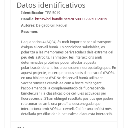
Datos identificativos
Identificador:
TFG:5019
Handle
:
https://hdl.handle.net/20.500.11797/TFG5019
Autores:
Delgado Gil, Raquel
Resumen:
L'aquaporina 4 (AQP4) és molt important per al transport
d'aigua al cervell humà. En condicions saludables, es
polaritza a les membranes perivasculars dels extrems del
peu dels astròcits. Tanmateix, les interaccions amb
determinades proteïnes poden afectar aquesta
polarització, donant lloc a condicions neuropatològiques. En
aquest projecte, es cerquen nous socis d'interacció d'AQP4
en una biblioteca d'ADNc del cervell humà utilitzant
Saccharomyces cerevisiae com a hoste mitjançant
l'acoblament de la complementació de fluorescència
bimolecular i la classificació de cèl·lules activades per
fluorescència. S'han obtingut resultats positius que poden
relacionar-se amb una proteïna desconeguda que
interacciona amb AQP4 al cervell. Cal fer una anàlisi més
detallada per dilucidar la naturalesa d'aquesta interacció.