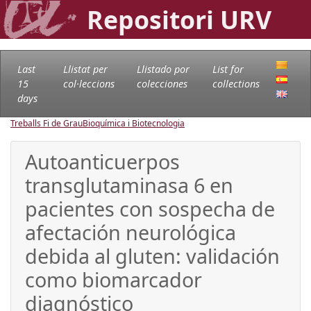
Repositori URV
Last
Llistat per
Llistado por
List for
15
col·leccions
colecciones
collections
days
Treballs Fi de Grau
Bioquímica i Biotecnologia
Autoanticuerpos
transglutaminasa 6 en
pacientes con sospecha de
afectación neurológica
debida al gluten: validación
como biomarcador
diagnóstico