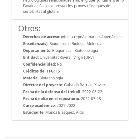
neurològiques relacionades amb el gluten juntament amb
l'avaluació clínica prèvia i les proves clàssiques de
sensibilitat al gluten.
Otros:
Derechos de acceso:
info:eu-repo/semantics/openAccess
Enseñanza(s):
Bioquímica i Biologia Molecular
Departamento:
Bioquímica i Biotecnologia
Entidad:
Universitat Rovira i Virgili (URV)
Confidencialidad:
No
Créditos del TFG:
15
Materia:
Biotecnologia
Director del proyecto:
Gabaldó Barrios, Xavier
Fecha de la defensa del treball:
2022-06-22
Fecha de alta en el repositorio:
2022-07-28
Curso académico:
2021-2022
Estudiante:
Muñoz Blázquez, Aida