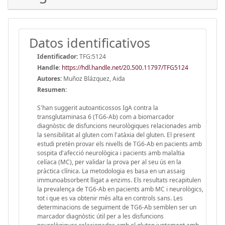
Datos identificativos
Identificador:
TFG:5124
Handle
:
https://hdl.handle.net/20.500.11797/TFG5124
Autores:
Muñoz Blázquez, Aida
Resumen:
S'han suggerit autoanticossos IgA contra la
transglutaminasa 6 (TG6-Ab) com a biomarcador
diagnòstic de disfuncions neurològiques relacionades amb
la sensibilitat al gluten com l'atàxia del gluten. El present
estudi pretén provar els nivells de TG6-Ab en pacients amb
sospita d'afecció neurològica i pacients amb malaltia
celíaca (MC), per validar la prova per al seu ús en la
pràctica clínica. La metodologia es basa en un assaig
immunoabsorbent lligat a enzims. Els resultats recapitulen
la prevalença de TG6-Ab en pacients amb MC i neurològics,
tot i que es va obtenir més alta en controls sans. Les
determinacions de seguiment de TG6-Ab semblen ser un
marcador diagnòstic útil per a les disfuncions