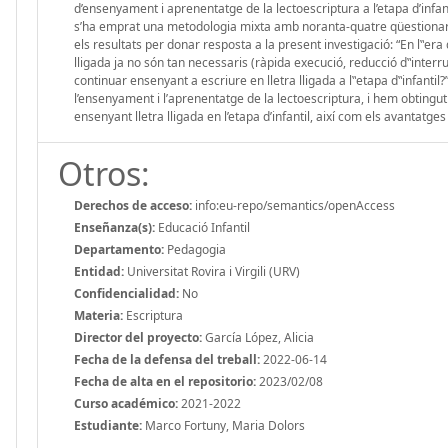
d’ensenyament i aprenentatge de la lectoescriptura a l’etapa d’infant
s’ha emprat una metodologia mixta amb noranta-quatre qüestionaris i
els resultats per donar resposta a la present investigació: “En l‟era 
lligada ja no són tan necessaris (ràpida execució, reducció d‟interr
continuar ensenyant a escriure en lletra lligada a l‟etapa d‟infantil
l’ensenyament i l’aprenentatge de la lectoescriptura, i hem obtin
ensenyant lletra lligada en l’etapa d’infantil, així com els avantatges
Otros:
Derechos de acceso:
info:eu-repo/semantics/openAccess
Enseñanza(s):
Educació Infantil
Departamento:
Pedagogia
Entidad:
Universitat Rovira i Virgili (URV)
Confidencialidad:
No
Materia:
Escriptura
Director del proyecto:
García López, Alicia
Fecha de la defensa del treball:
2022-06-14
Fecha de alta en el repositorio:
2023/02/08
Curso académico:
2021-2022
Estudiante:
Marco Fortuny, Maria Dolors