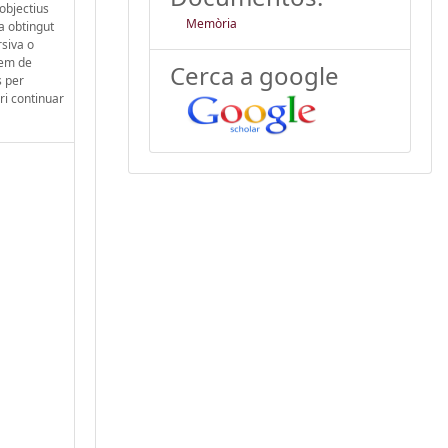
 objectius
Memòria
a obtingut
rsiva o
hem de
Cerca a google
s per
ri continuar