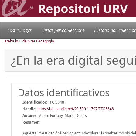
Repositori URV
Last 15 days
Llistat per col·leccions
Llistado por coleccio
Treballs Fi de Grau
Pedagogia
¿En la era digital seg
Datos identificativos
Identificador:
TFG:5648
Handle
:
https://hdl.handle.net/20.500.11797/TFG5648
Autores:
Marco Fortuny, Maria Dolors
Resumen:
Aquesta investigació té per objectiu d’explorar i conèixer l’opinió 