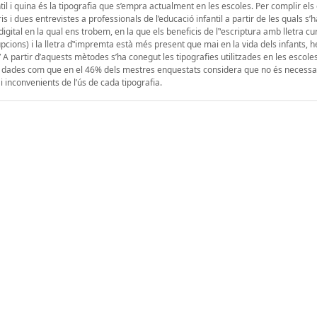
il i quina és la tipografia que s’empra actualment en les escoles. Per complir els
 dues entrevistes a professionals de l’educació infantil a partir de les quals s’h
digital en la qual ens trobem, en la que els beneficis de l‟escriptura amb lletra cu
upcions) i la lletra d‟impremta està més present que mai en la vida dels infants, 
?” A partir d’aquests mètodes s’ha conegut les tipografies utilitzades en les escole
gut dades com que en el 46% dels mestres enquestats considera que no és necessa
 i inconvenients de l’ús de cada tipografia.