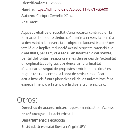
Identificador:
TFG:5688
Handle
:
https://hdl.handle.net/20.500.11797/TFG5688
Autores:
Cortijo i Cervelló, Xènia
Resumen:
Aquest treball és el resultat d’una recerca centrada en la
formació del mestre d’educacióprimària envers l’atenció a
la diversitat a la universitat. L’objectiu d’aquest és conèixer
totallò que implica l’educació actual respecte l’atenció a la
diversitat i, per tant, que recau en laformació del mestre,
per tal d’afrontar i respondre a les demandes de l’actualitat
un copfinalitzat el grau, així doncs, amb la finalitat
d’elaborar un seguit de propostes amb la intencióquè es
puguin tenir en compte a l’hora de revisar, modificar i
actualitzar els futurs plansd’estudi de les universitats fent
especial menció a l’atenció a la diversitat i la inclusió.
Otros:
Derechos de acceso:
info:eu-repo/semantics/openAccess
Enseñanza(s):
Educació Primària
Departamento:
Pedagogia
Entidad:
Universitat Rovira i Virgili (URV)