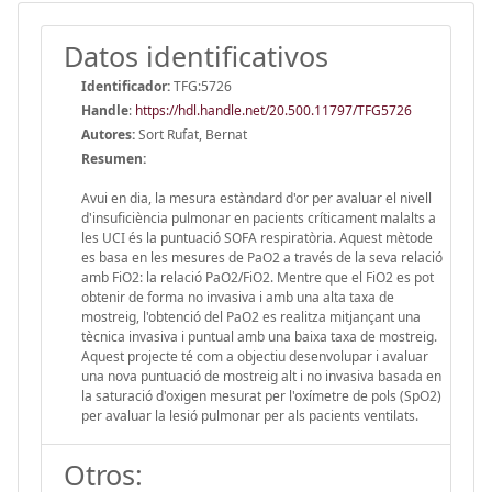
Datos identificativos
Identificador:
TFG:5726
Handle
:
https://hdl.handle.net/20.500.11797/TFG5726
Autores:
Sort Rufat, Bernat
Resumen:
Avui en dia, la mesura estàndard d'or per avaluar el nivell
d'insuficiència pulmonar en pacients críticament malalts a
les UCI és la puntuació SOFA respiratòria. Aquest mètode
es basa en les mesures de PaO2 a través de la seva relació
amb FiO2: la relació PaO2/FiO2. Mentre que el FiO2 es pot
obtenir de forma no invasiva i amb una alta taxa de
mostreig, l'obtenció del PaO2 es realitza mitjançant una
tècnica invasiva i puntual amb una baixa taxa de mostreig.
Aquest projecte té com a objectiu desenvolupar i avaluar
una nova puntuació de mostreig alt i no invasiva basada en
la saturació d'oxigen mesurat per l'oxímetre de pols (SpO2)
per avaluar la lesió pulmonar per als pacients ventilats.
Otros: