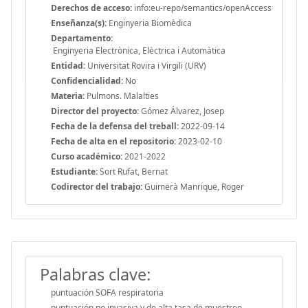
Derechos de acceso:
info:eu-repo/semantics/openAccess
Enseñanza(s):
Enginyeria Biomèdica
Departamento:
Enginyeria Electrònica, Elèctrica i Automàtica
Entidad:
Universitat Rovira i Virgili (URV)
Confidencialidad:
No
Materia:
Pulmons. Malalties
Director del proyecto:
Gómez Álvarez, Josep
Fecha de la defensa del treball:
2022-09-14
Fecha de alta en el repositorio:
2023-02-10
Curso académico:
2021-2022
Estudiante:
Sort Rufat, Bernat
Codirector del trabajo:
Guimerà Manrique, Roger
Palabras clave:
puntuación SOFA respiratoria
puntuación no invasiva y de alta tasa de muestreo