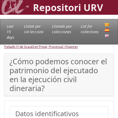
Repositori URV
Last
Llistat per
Llistado por
List for
15
col·leccions
colecciones
collections
days
Treballs Fi de Grau
Dret Privat, Processal i Financer
¿Cómo podemos conocer el
patrimonio del ejecutado
en la ejecución civil
dineraria?
Datos identificativos