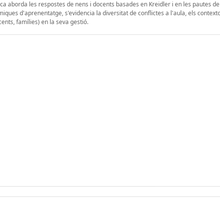
rica aborda les respostes de nens i docents basades en Kreidler i en les pautes de
iques d'aprenentatge, s'evidencia la diversitat de conflictes a l'aula, els context
ents, famílies) en la seva gestió.