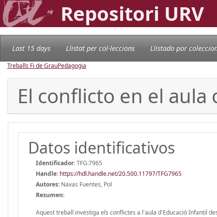
Repositori URV
Last 15 days
Llistat per col·leccions
Llistado por coleccio
Treballs Fi de Grau
Pedagogia
El conflicto en el aula
Datos identificativos
Identificador:
TFG:7965
Handle
:
https://hdl.handle.net/20.500.11797/TFG7965
Autores:
Navas Fuentes, Pol
Resumen:
Aquest treball investiga els conflictes a l'aula d'Educació Infantil des