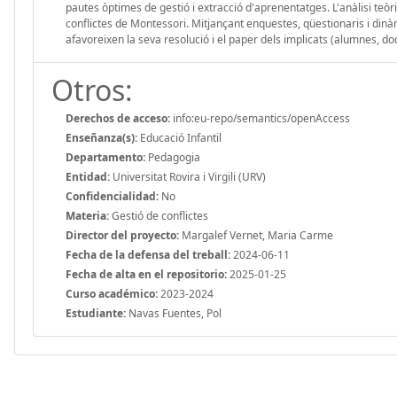
pautes òptimes de gestió i extracció d'aprenentatges. L'anàlisi teò
conflictes de Montessori. Mitjançant enquestes, qüestionaris i dinàm
afavoreixen la seva resolució i el paper dels implicats (alumnes, doc
Otros:
Derechos de acceso:
info:eu-repo/semantics/openAccess
Enseñanza(s):
Educació Infantil
Departamento:
Pedagogia
Entidad:
Universitat Rovira i Virgili (URV)
Confidencialidad:
No
Materia:
Gestió de conflictes
Director del proyecto:
Margalef Vernet, Maria Carme
Fecha de la defensa del treball:
2024-06-11
Fecha de alta en el repositorio:
2025-01-25
Curso académico:
2023-2024
Estudiante:
Navas Fuentes, Pol