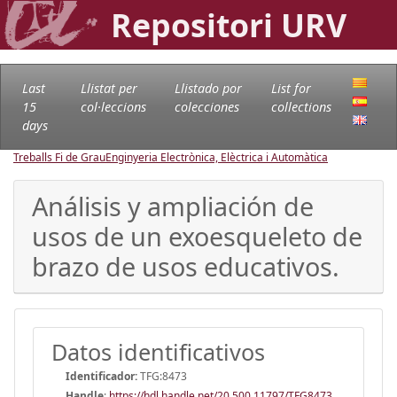
Repositori URV
Last
Llistat per
Llistado por
List for
15
col·leccions
colecciones
collections
days
Treballs Fi de Grau
Enginyeria Electrònica, Elèctrica i Automàtica
Análisis y ampliación de
usos de un exoesqueleto de
brazo de usos educativos.
Datos identificativos
Identificador:
TFG:8473
Handle
:
https://hdl.handle.net/20.500.11797/TFG8473