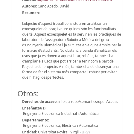
Autores:
Cano Acedo, David
Resumen:
L’objectiu d’aquest treball consisteix en analitzar un
exoesquelet de braç i veure quines són les funcionalitats
que té. Aquest exoesquelet es fa servir en les pràctiques de
laboratori de l’assignatura Robòtica Mèdica del grau
d'Enginyeria Biomèdica i ja s’utilitza en alguns àmbits per la
formació d’estudiants. No obstant, a banda d’analitzar els
usos que ja es donen a aquest braç robòtic, també s’ha
d’ampliar els usos que pot arribar a tenir com a part de
l’objectiu del projecte. A més, també s’ha de dissenyar una
forma de fer el sistema més compacte i robust per evitar
que hi hagi desperfectes.
Otros:
Derechos de acceso:
info:eu-repo/semantics/openAccess
Enseñanza(s):
Enginyeria Electrònica Industrial i Automàtica
Departamento:
Enginyeria Electrònica, Elèctrica i Automàtica
Entidad:
Universitat Rovira i Virgili (URV)