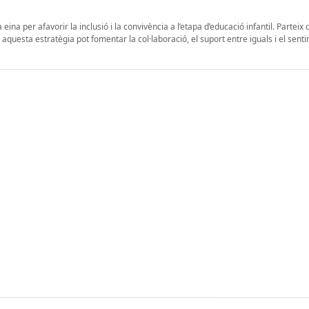
ina per afavorir la inclusió i la convivència a l’etapa d’educació infantil. Parteix 
aquesta estratègia pot fomentar la col·laboració, el suport entre iguals i el sent