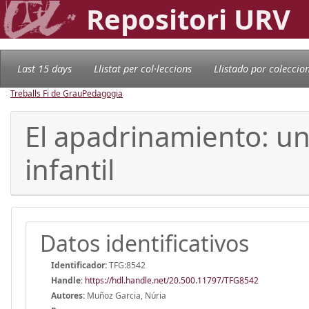
Repositori URV
Last 15 days
Llistat per col·leccions
Llistado por coleccio
Treballs Fi de Grau
Pedagogia
El apadrinamiento: un
infantil
Datos identificativos
Identificador:
TFG:8542
Handle
:
https://hdl.handle.net/20.500.11797/TFG8542
Autores:
Muñoz Garcia, Núria