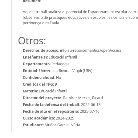
Resumen:
Aquest treball analitza el potencial de l’apadrinament escolar com a e
l’observació de pràctiques educatives en escoles i es centra en com 
pertinença dins l’aula.
Otros:
Derechos de acceso:
info:eu-repo/semantics/openAccess
Enseñanza(s):
Educació Infantil
Departamento:
Pedagogia
Entidad:
Universitat Rovira i Virgili (URV)
Confidencialidad:
No
Créditos del TFG:
9
Materia:
Educació Infantil
Director del proyecto:
Ramírez Merlos, Ricard
Fecha de la defensa del treball:
2025-06-13
Fecha de alta en el repositorio:
2025-07-16
Curso académico:
2024-2025
Estudiante:
Muñoz Garcia, Núria