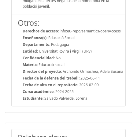
mitigant els efectes negatius de la nomofòbia en la
població juvenil.
Otros:
Derechos de acceso:
info:eu-repo/semantics/openAccess
Enseñanza(s):
Educació Social
Departamento:
Pedagogia
Entidad:
Universitat Rovira i Virgili (URV)
Confidencialidad:
No
Materia:
Educació social
Director del proyecto:
Archondo Ormachea, Adela Susana
Fecha de la defensa del treball:
2025-06-11
Fecha de alta en el repositorio:
2026-02-09
Curso académico:
2024-2025
Estudiante:
Salvadó Valverde, Lorena