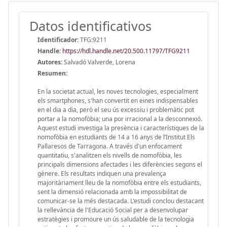
Datos identificativos
Identificador:
TFG:9211
Handle
:
https://hdl.handle.net/20.500.11797/TFG9211
Autores:
Salvadó Valverde, Lorena
Resumen:
En la societat actual, les noves tecnologies, especialment
els smartphones, s'han convertit en eines indispensables
en el dia a dia, però el seu ús excessiu i problemàtic pot
portar a la nomofòbia; una por irracional a la desconnexió.
Aquest estudi investiga la presència i característiques de la
nomofòbia en estudiants de 14 a 16 anys de l’Institut Els
Pallaresos de Tarragona. A través d'un enfocament
quantitatiu, s'analitzen els nivells de nomofòbia, les
principals dimensions afectades i les diferències segons el
gènere. Els resultats indiquen una prevalença
majoritàriament lleu de la nomofòbia entre els estudiants,
sent la dimensió relacionada amb la impossibilitat de
comunicar-se la més destacada. L'estudi conclou destacant
la rellevància de l'Educació Social per a desenvolupar
estratègies i promoure un ús saludable de la tecnologia