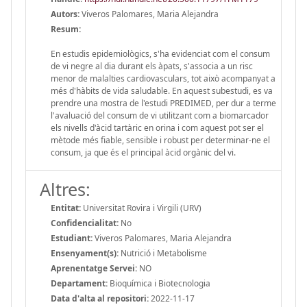
Autors:
Viveros Palomares, Maria Alejandra
Resum:
En estudis epidemiològics, s'ha evidenciat com el consum
de vi negre al dia durant els àpats, s'associa a un risc
menor de malalties cardiovasculars, tot això acompanyat a
més d'hàbits de vida saludable. En aquest subestudi, es va
prendre una mostra de l'estudi PREDIMED, per dur a terme
l'avaluació del consum de vi utilitzant com a biomarcador
els nivells d'àcid tartàric en orina i com aquest pot ser el
mètode més fiable, sensible i robust per determinar-ne el
consum, ja que és el principal àcid orgànic del vi.
Altres:
Entitat:
Universitat Rovira i Virgili (URV)
Confidencialitat:
No
Estudiant:
Viveros Palomares, Maria Alejandra
Ensenyament(s):
Nutrició i Metabolisme
Aprenentatge Servei:
NO
Departament:
Bioquímica i Biotecnologia
Data d'alta al repositori:
2022-11-17