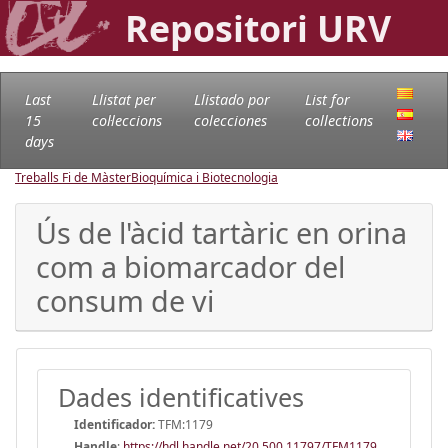
Repositori URV
Last
Llistat per
Llistado por
List for
15
col·leccions
colecciones
collections
days
Treballs Fi de Màster
Bioquímica i Biotecnologia
Ús de l'àcid tartàric en orina
com a biomarcador del
consum de vi
Dades identificatives
Identificador:
TFM:1179
Handle
:
https://hdl.handle.net/20.500.11797/TFM1179