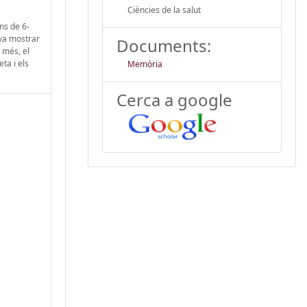
Ciències de la salut
ns de 6-
 va mostrar
Documents:
 més, el
ta i els
Memòria
Cerca a google