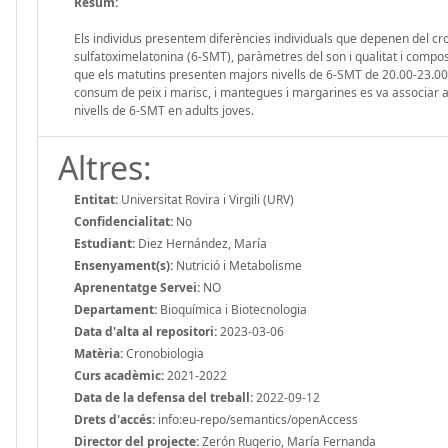
Resum:
Els individus presentem diferències individuals que depenen del cron
sulfatoximelatonina (6-SMT), paràmetres del son i qualitat i composi
que els matutins presenten majors nivells de 6-SMT de 20.00-23.00, m
consum de peix i marisc, i mantegues i margarines es va associar amb
nivells de 6-SMT en adults joves.
Altres:
Entitat:
Universitat Rovira i Virgili (URV)
Confidencialitat:
No
Estudiant:
Diez Hernández, María
Ensenyament(s):
Nutrició i Metabolisme
Aprenentatge Servei:
NO
Departament:
Bioquímica i Biotecnologia
Data d'alta al repositori:
2023-03-06
Matèria:
Cronobiologia
Curs acadèmic:
2021-2022
Data de la defensa del treball:
2022-09-12
Drets d'accés:
info:eu-repo/semantics/openAccess
Director del projecte:
Zerón Rugerio, María Fernanda