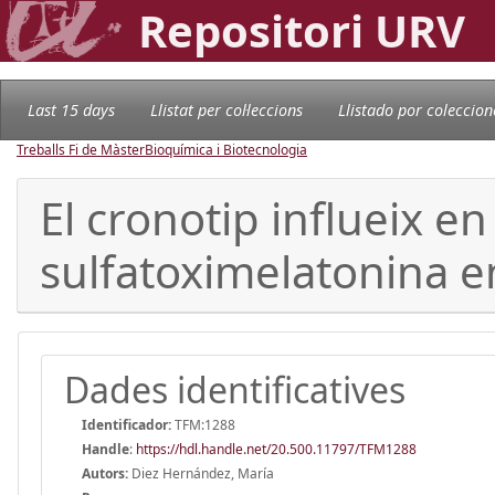
Repositori URV
Last 15 days
Llistat per col·leccions
Llistado por coleccion
Treballs Fi de Màster
Bioquímica i Biotecnologia
El cronotip influeix en 
sulfatoximelatonina en
Dades identificatives
Identificador:
TFM:1288
Handle
:
https://hdl.handle.net/20.500.11797/TFM1288
Autors:
Diez Hernández, María