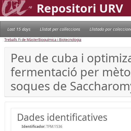
Repositori URV
Last 15 days
Llistat per col·leccions
Llistado por coleccion
Treballs Fi de Màster
Bioquímica i Biotecnologia
Peu de cuba i optimiz
fermentació per mètode
soques de Saccharomyc
Dades identificatives
Identificador:
TFM:1536