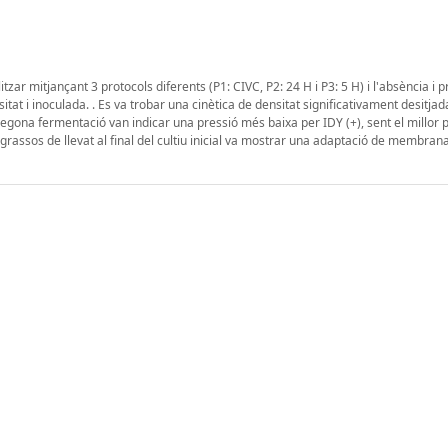
itzar mitjançant 3 protocols diferents (P1: CIVC, P2: 24 H i P3: 5 H) i l'absència i 
itat i inoculada. . Es va trobar una cinètica de densitat significativament desitja
a segona fermentació van indicar una pressió més baixa per IDY (+), sent el millor 
ds grassos de llevat al final del cultiu inicial va mostrar una adaptació de membran