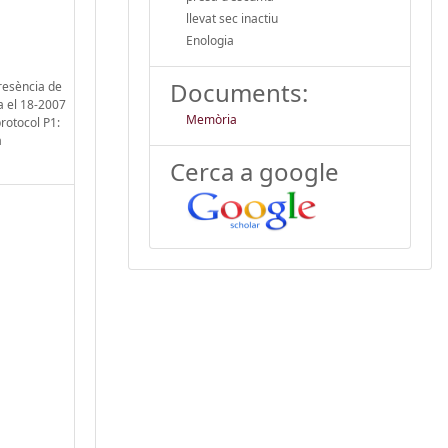
llevat sec inactiu
Enologia
Documents:
presència de
da el 18-2007
Memòria
protocol P1:
a
Cerca a google