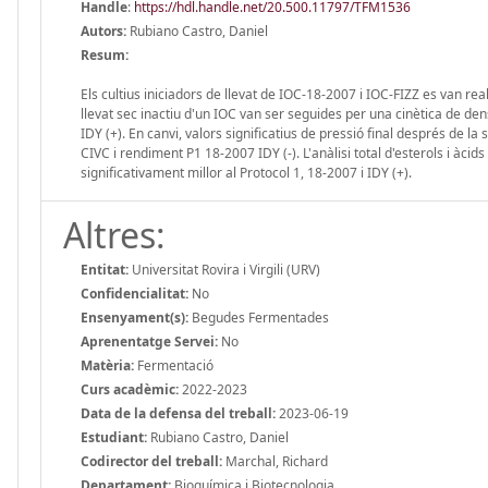
Handle
:
https://hdl.handle.net/20.500.11797/TFM1536
Autors:
Rubiano Castro, Daniel
Resum:
Els cultius iniciadors de llevat de IOC-18-2007 i IOC-FIZZ es van real
llevat sec inactiu d'un IOC van ser seguides per una cinètica de dens
IDY (+). En canvi, valors significatius de pressió final després de l
CIVC i rendiment P1 18-2007 IDY (-). L'anàlisi total d'esterols i àci
significativament millor al Protocol 1, 18-2007 i IDY (+).
Altres:
Entitat:
Universitat Rovira i Virgili (URV)
Confidencialitat:
No
Ensenyament(s):
Begudes Fermentades
Aprenentatge Servei:
No
Matèria:
Fermentació
Curs acadèmic:
2022-2023
Data de la defensa del treball:
2023-06-19
Estudiant:
Rubiano Castro, Daniel
Codirector del treball:
Marchal, Richard
Departament:
Bioquímica i Biotecnologia