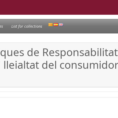
es
List for collections
iques de Responsabilitat
 i lleialtat del consumido