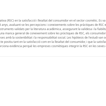
tiva (RSC) en la satisfacció i lleialtat del consumidor en el sector cosmètic. Es va
anys, avaluant-se les percepcions i coneixements sobre les pràctiques de RSC e
truments validats per la literatura acadèmica, assegurant la validesa i la fiabilit
i ha una manca general de coneixement sobre les pràctiques de RSC, els consumido
amb la sostenibilitat i la responsabilitat social. Les hipòtesis de l'estudi van s
ositiu tant en la satisfacció com en la lleialtat del consumidor, i que la satisfa
oporciona evidència perquè les empreses cosmètiques integrin la RSC en les seves 