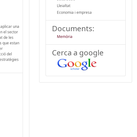
Lleialtat
Economia i empresa
Documents:
 aplicar una
n el sector
Memòria
at de les
rs que estan
er
Cerca a google
cció del
estratègies