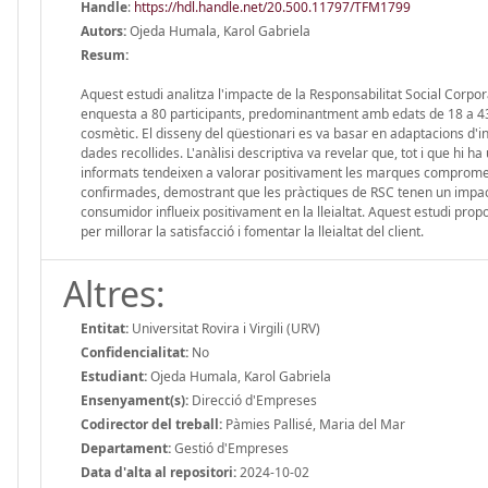
Handle
:
https://hdl.handle.net/20.500.11797/TFM1799
Autors:
Ojeda Humala, Karol Gabriela
Resum:
Aquest estudi analitza l'impacte de la Responsabilitat Social Corpora
enquesta a 80 participants, predominantment amb edats de 18 a 43 
cosmètic. El disseny del qüestionari es va basar en adaptacions d'ins
dades recollides. L'anàlisi descriptiva va revelar que, tot i que h
informats tendeixen a valorar positivament les marques compromeses 
confirmades, demostrant que les pràctiques de RSC tenen un impacte p
consumidor influeix positivament en la lleialtat. Aquest estudi pr
per millorar la satisfacció i fomentar la lleialtat del client.
Altres:
Entitat:
Universitat Rovira i Virgili (URV)
Confidencialitat:
No
Estudiant:
Ojeda Humala, Karol Gabriela
Ensenyament(s):
Direcció d'Empreses
Codirector del treball:
Pàmies Pallisé, Maria del Mar
Departament:
Gestió d'Empreses
Data d'alta al repositori:
2024-10-02