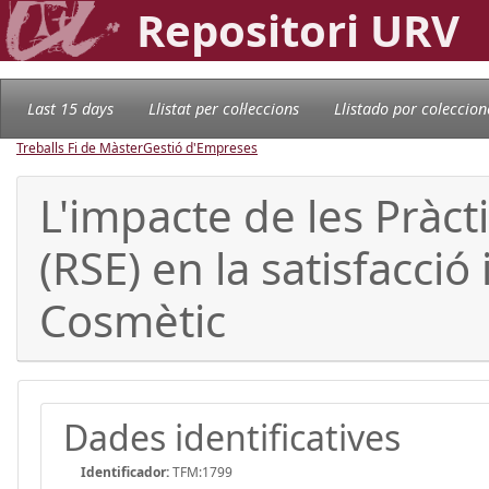
Repositori URV
Last 15 days
Llistat per col·leccions
Llistado por coleccion
Treballs Fi de Màster
Gestió d'Empreses
L'impacte de les Pràct
(RSE) en la satisfacció
Cosmètic
Dades identificatives
Identificador:
TFM:1799