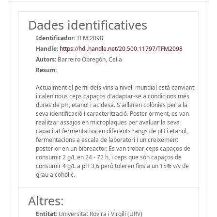
Dades identificatives
Identificador:
TFM:2098
Handle
:
https://hdl.handle.net/20.500.11797/TFM2098
Autors:
Barreiro Obregón, Celia
Resum:
Actualment el perfil dels vins a nivell mundial està canviant
i calen nous ceps capaços d'adaptar-se a condicions més
dures de pH, etanol i acidesa. S'aïllaren colònies per a la
seva identificació i caracterització. Posteriorment, es van
realitzar assajos en microplaques per avaluar la seva
capacitat fermentativa en diferents rangs de pH i etanol,
fermentacions a escala de laboratori i un creixement
posterior en un bioreactor. Es van trobar ceps capaços de
consumir 2 g/L en 24 - 72 h, i ceps que són capaços de
consumir 4 g/L a pH 3,6 però toleren fins a un 15% v/v de
grau alcohòlic.
Altres:
Entitat:
Universitat Rovira i Virgili (URV)