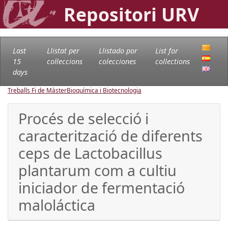
Repositori URV
Last
Llistat per
Llistado por
List for
15
col·leccions
colecciones
collections
days
Treballs Fi de Màster
Bioquímica i Biotecnologia
Procés de selecció i
caracterització de diferents
ceps de Lactobacillus
plantarum com a cultiu
iniciador de fermentació
maloláctica