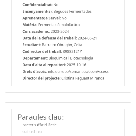
Confidencialitat:
No
Ensenyament(s):
Begudes Fermentades
Aprenentatge Servei:
No
Matèria:
Fermentació malolàctica
Curs acadèmic:
2023-2024
Data de la defensa del treball:
2024-06-21
Estudiant:
Barreiro Obregón, Celia
Codirector del treball:
39882121Y
Departament:
Bioquímica i Biotecnologia
Data d'alta al repositori:
2025-10-16
Drets d'accés:
info:eu-repo/semantics/openAccess
Director del projecte:
Cristina Reguant Miranda
Paraules clau:
bacteris d'àcid làctic
cultiu d'inici