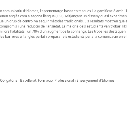
t comunicatiu d'idiomes, l'aprenentatge basat en tasques i la gamificació amb T
renen anglès com a segona llengua (ESL). Mitjançant un disseny quasi experiment
ue un grup de control va seguir mètodes tradicionals. Els resultats mostren que 
mpromís i una reducció de l'ansietat. La majoria dels estudiants van trobar TikTo
ors habilitats i un 78% d'un augment de la confiança. Les troballes destaquen l
es barreres a l'anglès parlat i preparar els estudiants per a la comunicació en el
bligatòria i Batxillerat, Formació Professional i Ensenyament d'Idiomes