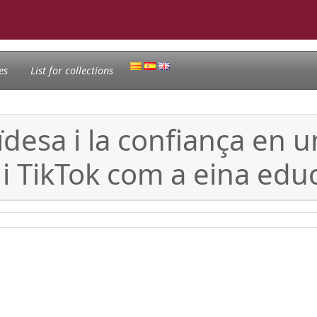
es
List for collections
esa i la confiança en un
T i TikTok com a eina edu