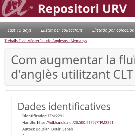
Repositori URV
Last 15 days
Llistat per col·leccions
Llistado por coleccion
Treballs Fi de Màster
Estudis Anglesos i Alemanys
Com augmentar la fluïd
d'anglès utilitzant CL
Dades identificatives
Identificador:
TFM:2291
Handle
:
https://hdl.handle.net/20.500.11797/TFM2291
Autors:
Bouziani Douiri,Sabah