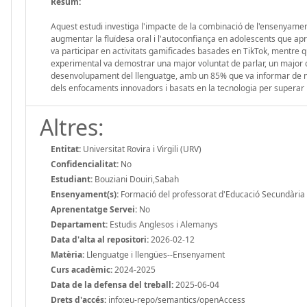
Resum:
Aquest estudi investiga l'impacte de la combinació de l'ensenyamen
augmentar la fluïdesa oral i l'autoconfiança en adolescents que ap
va participar en activitats gamificades basades en TikTok, mentre q
experimental va demostrar una major voluntat de parlar, un major co
desenvolupament del llenguatge, amb un 85% que va informar de mill
dels enfocaments innovadors i basats en la tecnologia per superar l
Altres:
Entitat:
Universitat Rovira i Virgili (URV)
Confidencialitat:
No
Estudiant:
Bouziani Douiri,Sabah
Ensenyament(s):
Formació del professorat d'Educació Secundària O
Aprenentatge Servei:
No
Departament:
Estudis Anglesos i Alemanys
Data d'alta al repositori:
2026-02-12
Matèria:
Llenguatge i llengües--Ensenyament
Curs acadèmic:
2024-2025
Data de la defensa del treball:
2025-06-04
Drets d'accés:
info:eu-repo/semantics/openAccess