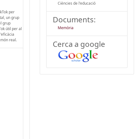
Ciències de l'educació
ikTok per
Documents:
al, un grup
el grup
Memòria
k útil per al
'eficàcia
 món real.
Cerca a google