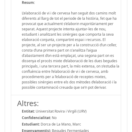
Resum:
L’elaboració de vi i de cervesa han seguit dos camins molt
diferents al llarg de tot el periode de la història, fet que ha
provocat que actualment s’elaborin majoritàriament per
separat. Aquest projecte intenta ajuntar-les de nou,
estudiant i analitzant les sinèrgies que comporta la seva
elaboració conjunta, compartint espai i recursos. El
projecte, al ser un projecte per a la construcció d’un celler,
consta d’una primera part on s’analitza l’aigua
d’abastament d’on està emplaçat, una segona part on es
dissenya el procés mixte d’elaboració de les dues begudes
principals, i una tercera part, la més extensa, on s’estudia la
confluència entre l’elaboració de vi i de cervesa, amb
procediments per a l’elaboració de receptes mixtes,
possibles sinèrgies entre els dos mètodes d’elaboració i la
possible contaminació creuada que se’n pot derivar.
Altres:
Entitat:
Universitat Rovira i Virgili (URV)
Confidencialitat:
No
Estudiant:
Dorca de La Mano, Marc
Ensenyament(s):
Begudes Fermentades