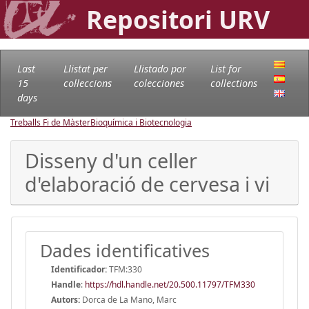
Repositori URV
Last
Llistat per
Llistado por
List for
15
col·leccions
colecciones
collections
days
Treballs Fi de Màster
Bioquímica i Biotecnologia
Disseny d'un celler
d'elaboració de cervesa i vi
Dades identificatives
Identificador:
TFM:330
Handle
:
https://hdl.handle.net/20.500.11797/TFM330
Autors:
Dorca de La Mano, Marc