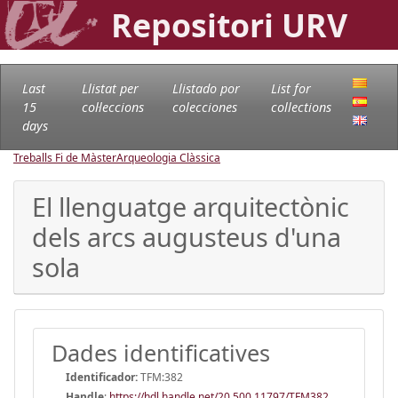
Repositori URV
Last
Llistat per
Llistado por
List for
15
col·leccions
colecciones
collections
days
Treballs Fi de Màster
Arqueologia Clàssica
El llenguatge arquitectònic
dels arcs augusteus d'una
sola
Dades identificatives
Identificador:
TFM:382
Handle
:
https://hdl.handle.net/20.500.11797/TFM382