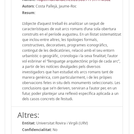
Autors:
Costa Pallejà, Jaume-Roc
Resum:
L’objecte d’aquest treball és analitzar un seguit de
característiques de vuit arcs romans d’una sola obertura
construïts en el període augusteu. En un llistat sistematitzat
que inclou entre altres, les tipologies formals,
constructives, decoratives, programes iconogràfics,
contingut de les dedicatòries, relació amb el seu entorn
urbanístic o geogràfic, cronologia i la seva finalitat; l’autor
vol esbrinar el “llenguatge arquitectònic pròpi de cada arc”,
a partir de les notícies divulgades pels diversos
investigadors que han estudiat els arcs romans tant de
marera genèrica, com particularment, i de les pròpies
obervacions fetes in situ dels monuments seleccionats. Les
conclusions que se’n deriven, serviran a l’autor per, en un
futur, poder plantejar una reflexió específica aplicada a un
dels casos concrets de l’estudi.
Altres:
Entitat:
Universitat Rovira i Virgili (URV)
Confidencialitat:
No