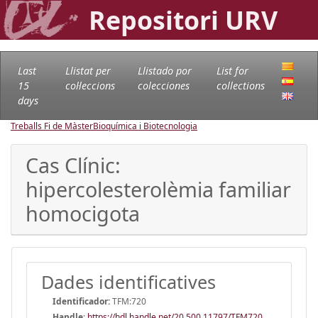
Repositori URV
Last
Llistat per
Llistado por
List for
15
col·leccions
colecciones
collections
days
Treballs Fi de Màster
Bioquímica i Biotecnologia
Cas Clínic:
hipercolesterolèmia familiar
homocigota
Dades identificatives
Identificador:
TFM:720
Handle
:
https://hdl.handle.net/20.500.11797/TFM720