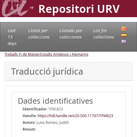
Repositori URV
Last
Llistat per
Llistado por
List for
15
col·leccions
colecciones
collections
days
Treballs Fi de Màster
Estudis Anglesos i Alemanys
Traducció jurídica
Dades identificatives
Identificador:
TFM:823
Handle
:
https://hdl.handle.net/20.500.11797/TFM823
Autors:
Luna Romeo, Judith
Resum: