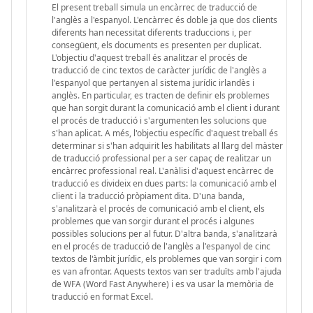
El present treball simula un encàrrec de traducció de
l'anglès a l'espanyol. L'encàrrec és doble ja que dos clients
diferents han necessitat diferents traduccions i, per
consegüent, els documents es presenten per duplicat.
L'objectiu d'aquest treball és analitzar el procés de
traducció de cinc textos de caràcter jurídic de l'anglès a
l'espanyol que pertanyen al sistema jurídic irlandès i
anglès. En particular, es tracten de definir els problemes
que han sorgit durant la comunicació amb el client i durant
el procés de traducció i s'argumenten les solucions que
s'han aplicat. A més, l'objectiu específic d'aquest treball és
determinar si s'han adquirit les habilitats al llarg del màster
de traducció professional per a ser capaç de realitzar un
encàrrec professional real. L'anàlisi d'aquest encàrrec de
traducció es divideix en dues parts: la comunicació amb el
client i la traducció pròpiament dita. D'una banda,
s'analitzarà el procés de comunicació amb el client, els
problemes que van sorgir durant el procés i algunes
possibles solucions per al futur. D'altra banda, s'analitzarà
en el procés de traducció de l'anglès a l'espanyol de cinc
textos de l'àmbit jurídic, els problemes que van sorgir i com
es van afrontar. Aquests textos van ser traduïts amb l'ajuda
de WFA (Word Fast Anywhere) i es va usar la memòria de
traducció en format Excel.