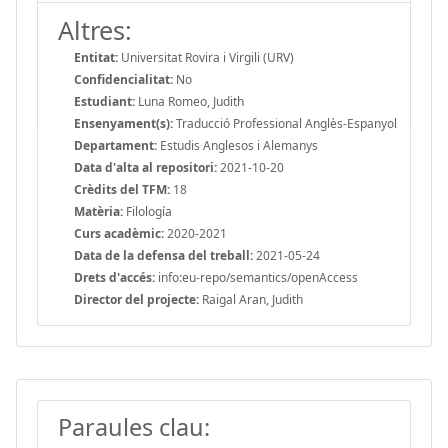
Altres:
Entitat:
Universitat Rovira i Virgili (URV)
Confidencialitat:
No
Estudiant:
Luna Romeo, Judith
Ensenyament(s):
Traducció Professional Anglès-Espanyol
Departament:
Estudis Anglesos i Alemanys
Data d'alta al repositori:
2021-10-20
Crèdits del TFM:
18
Matèria:
Filología
Curs acadèmic:
2020-2021
Data de la defensa del treball:
2021-05-24
Drets d'accés:
info:eu-repo/semantics/openAccess
Director del projecte:
Raigal Aran, Judith
Paraules clau: