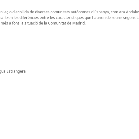
d'enllaç o d'acollida de diverses comunitats autònomes d'Espanya, com ara Andalu
nalitzen les diferències entre les característiques que haurien de reunir segons la 
 més a fons la situació de la Comunitat de Madrid.
gua Estrangera