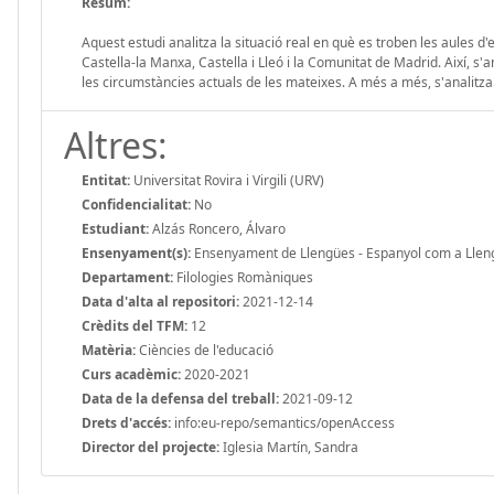
Resum:
Aquest estudi analitza la situació real en què es troben les aules 
Castella-la Manxa, Castella i Lleó i la Comunitat de Madrid. Així, s'a
les circumstàncies actuals de les mateixes. A més a més, s'analitza
Altres:
Entitat:
Universitat Rovira i Virgili (URV)
Confidencialitat:
No
Estudiant:
Alzás Roncero, Álvaro
Ensenyament(s):
Ensenyament de Llengües - Espanyol com a Llen
Departament:
Filologies Romàniques
Data d'alta al repositori:
2021-12-14
Crèdits del TFM:
12
Matèria:
Ciències de l'educació
Curs acadèmic:
2020-2021
Data de la defensa del treball:
2021-09-12
Drets d'accés:
info:eu-repo/semantics/openAccess
Director del projecte:
Iglesia Martín, Sandra