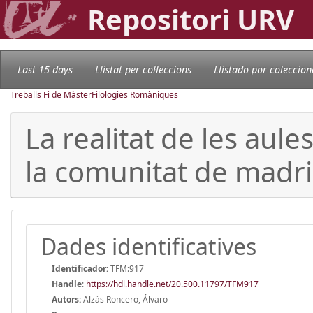
Repositori URV
Last 15 days
Llistat per col·leccions
Llistado por coleccion
Treballs Fi de Màster
Filologies Romàniques
La realitat de les aule
la comunitat de madri
Dades identificatives
Identificador:
TFM:917
Handle
:
https://hdl.handle.net/20.500.11797/TFM917
Autors:
Alzás Roncero, Álvaro