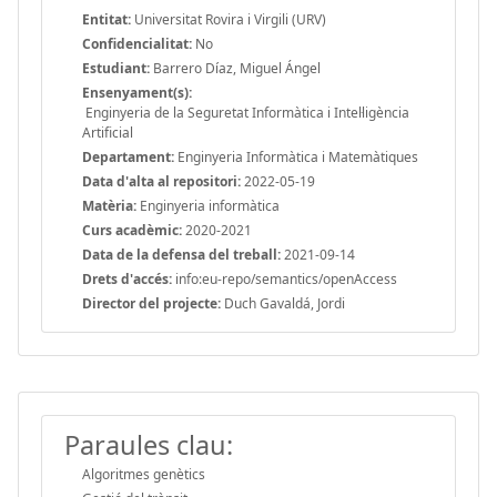
Entitat:
Universitat Rovira i Virgili (URV)
Confidencialitat:
No
Estudiant:
Barrero Díaz, Miguel Ángel
Ensenyament(s):
Enginyeria de la Seguretat Informàtica i Intel·ligència
Artificial
Departament:
Enginyeria Informàtica i Matemàtiques
Data d'alta al repositori:
2022-05-19
Matèria:
Enginyeria informàtica
Curs acadèmic:
2020-2021
Data de la defensa del treball:
2021-09-14
Drets d'accés:
info:eu-repo/semantics/openAccess
Director del projecte:
Duch Gavaldá, Jordi
Paraules clau:
Algoritmes genètics