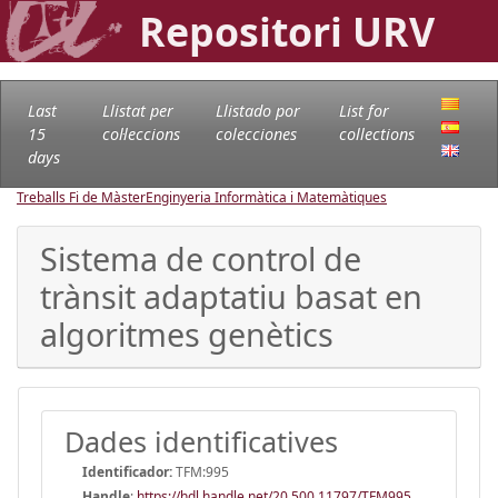
Repositori URV
Last
Llistat per
Llistado por
List for
15
col·leccions
colecciones
collections
days
Treballs Fi de Màster
Enginyeria Informàtica i Matemàtiques
Sistema de control de
trànsit adaptatiu basat en
algoritmes genètics
Dades identificatives
Identificador:
TFM:995
Handle
:
https://hdl.handle.net/20.500.11797/TFM995