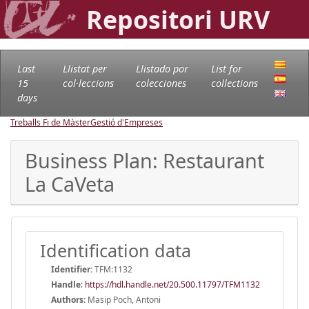
Repositori URV
Last
Llistat per
Llistado por
List for
15
col·leccions
colecciones
collections
days
Treballs Fi de Màster
Gestió d'Empreses
Business Plan: Restaurant
La CaVeta
Identification data
Identifier:
TFM:1132
Handle
:
https://hdl.handle.net/20.500.11797/TFM1132
Authors:
Masip Poch, Antoni