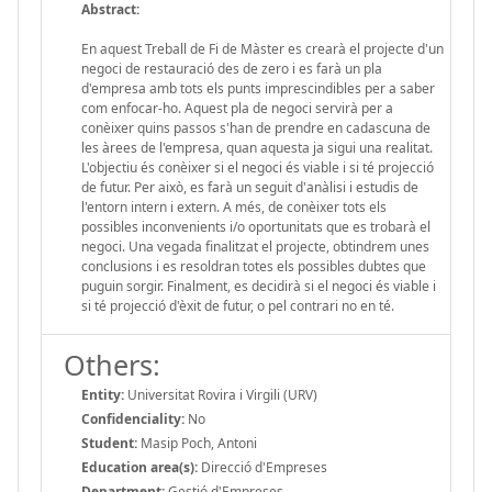
Abstract:
En aquest Treball de Fi de Màster es crearà el projecte d'un
negoci de restauració des de zero i es farà un pla
d'empresa amb tots els punts imprescindibles per a saber
com enfocar-ho. Aquest pla de negoci servirà per a
conèixer quins passos s'han de prendre en cadascuna de
les àrees de l'empresa, quan aquesta ja sigui una realitat.
L'objectiu és conèixer si el negoci és viable i si té projecció
de futur. Per això, es farà un seguit d'anàlisi i estudis de
l'entorn intern i extern. A més, de conèixer tots els
possibles inconvenients i/o oportunitats que es trobarà el
negoci. Una vegada finalitzat el projecte, obtindrem unes
conclusions i es resoldran totes els possibles dubtes que
puguin sorgir. Finalment, es decidirà si el negoci és viable i
si té projecció d'èxit de futur, o pel contrari no en té.
Others:
Entity:
Universitat Rovira i Virgili (URV)
Confidenciality:
No
Student:
Masip Poch, Antoni
Education area(s):
Direcció d'Empreses
Department:
Gestió d'Empreses