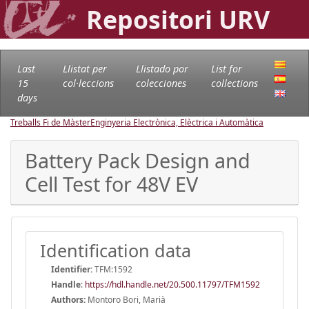
Repositori URV
Last
Llistat per
Llistado por
List for
15
col·leccions
colecciones
collections
days
Treballs Fi de Màster
Enginyeria Electrònica, Elèctrica i Automàtica
Battery Pack Design and
Cell Test for 48V EV
Identification data
Identifier:
TFM:1592
Handle
:
https://hdl.handle.net/20.500.11797/TFM1592
Authors:
Montoro Bori, Marià