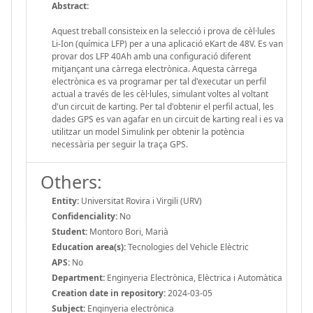
Abstract:
Aquest treball consisteix en la selecció i prova de cèl·lules
Li-Ion (química LFP) per a una aplicació eKart de 48V. Es van
provar dos LFP 40Ah amb una configuració diferent
mitjançant una càrrega electrònica. Aquesta càrrega
electrònica es va programar per tal d'executar un perfil
actual a través de les cèl·lules, simulant voltes al voltant
d'un circuit de karting. Per tal d'obtenir el perfil actual, les
dades GPS es van agafar en un circuit de karting real i es va
utilitzar un model Simulink per obtenir la potència
necessària per seguir la traça GPS.
Others:
Entity:
Universitat Rovira i Virgili (URV)
Confidenciality:
No
Student:
Montoro Bori, Marià
Education area(s):
Tecnologies del Vehicle Elèctric
APS:
No
Department:
Enginyeria Electrònica, Elèctrica i Automàtica
Creation date in repository:
2024-03-05
Subject:
Enginyeria electrònica