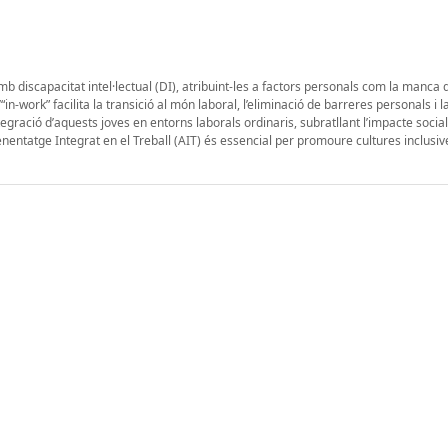
amb discapacitat intel·lectual (DI), atribuint-les a factors personals com la manca
’“in-work” facilita la transició al món laboral, l’eliminació de barreres personals i l
ntegració d’aquests joves en entorns laborals ordinaris, subratllant l’impacte socia
nentatge Integrat en el Treball (AIT) és essencial per promoure cultures inclusive