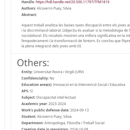
Handle
:
https://hdl.handle.net/20.500.11797/TFM1819
Authors:
Alcoverro Puey, Silvia
Abstract:
Aquest treball analitza les baixes taxes d’ocupació entre els joves 
i la discriminació laboral. L’objectiu és avaluar si la metodologia de l
sociolaboral. Els resultats mostren una millora significativa en la i
l’empoderament i la transformació de l’entorn. Es conclou que l’Apre
la plena integració dels joves amb DI.
Others:
Entity:
Universitat Rovira i Virgili (URV)
Confidenciality:
No
Education area(s):
Innovació en la Intervenció Social i Educativa
APS:
Sí
Subject:
Discapacitat intel·lectual
Academic year:
2023-2024
Work's public defense date:
2024-09-13
Student:
Alcoverro Puey, Silvia
Department:
Antropologia, Filosofia i Treball Social
Creation date in repository:
2024-10-08