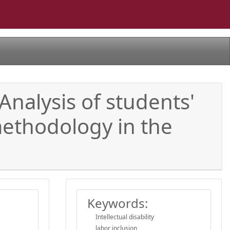
Analysis of students'
methodology in the
Keywords:
Intellectual disability
labor inclusion