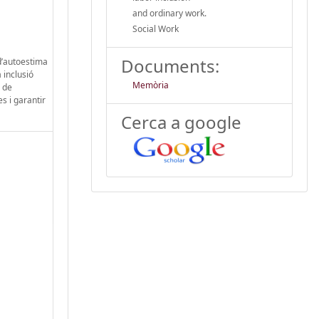
and ordinary work.
Social Work
Documents:
 d’autoestima
a inclusió
Memòria
l de
s i garantir
Cerca a google