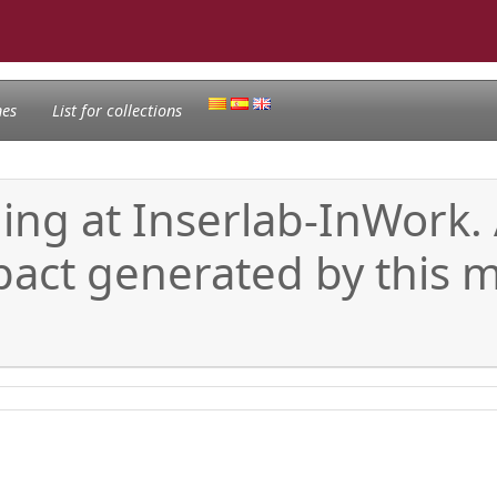
nes
List for collections
ing at Inserlab-InWork. 
pact generated by this 