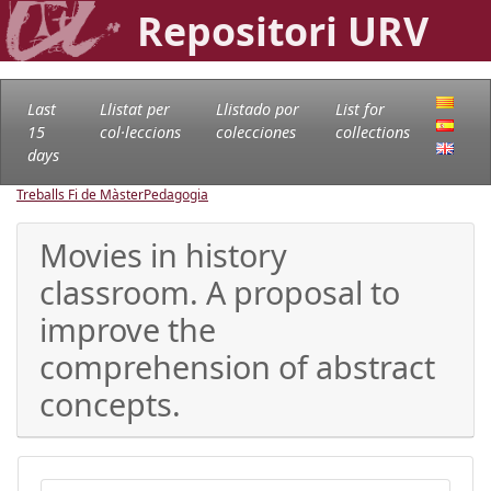
Repositori URV
Last
Llistat per
Llistado por
List for
15
col·leccions
colecciones
collections
days
Treballs Fi de Màster
Pedagogia
Movies in history
classroom. A proposal to
improve the
comprehension of abstract
concepts.