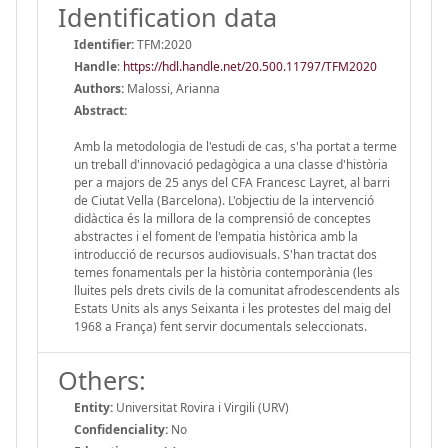
Identification data
Identifier:
TFM:2020
Handle
:
https://hdl.handle.net/20.500.11797/TFM2020
Authors:
Malossi, Arianna
Abstract:
Amb la metodologia de l'estudi de cas, s'ha portat a terme
un treball d'innovació pedagògica a una classe d'història
per a majors de 25 anys del CFA Francesc Layret, al barri
de Ciutat Vella (Barcelona). L'objectiu de la intervenció
didàctica és la millora de la comprensió de conceptes
abstractes i el foment de l'empatia històrica amb la
introducció de recursos audiovisuals. S'han tractat dos
temes fonamentals per la història contemporània (les
lluites pels drets civils de la comunitat afrodescendents als
Estats Units als anys Seixanta i les protestes del maig del
1968 a França) fent servir documentals seleccionats.
Others:
Entity:
Universitat Rovira i Virgili (URV)
Confidenciality:
No