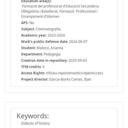
Education area(s):
Formació del professorat d'Educació Secundària
Obligatòria i Batxillerat, Formació Professional i
Ensenyament d'Idiomes
APS:
No
Subject:
Cinematografia
Academic year:
2023-2024
Work's public defense date:
2024-06-07
Student:
Malossi, Arianna
Department:
Pedagogia
Creation date in repository:
2025-09-03
TFM credits:
6
Access Rights:
info:eu-repo/semantics/openAccess
Project director:
Garcia-Borés Comas, Iban
Keywords:
Didactic of history