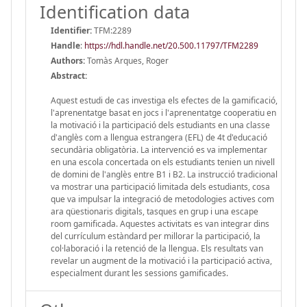
Identification data
Identifier:
TFM:2289
Handle
:
https://hdl.handle.net/20.500.11797/TFM2289
Authors:
Tomàs Arques, Roger
Abstract:
Aquest estudi de cas investiga els efectes de la gamificació,
l'aprenentatge basat en jocs i l'aprenentatge cooperatiu en
la motivació i la participació dels estudiants en una classe
d'anglès com a llengua estrangera (EFL) de 4t d'educació
secundària obligatòria. La intervenció es va implementar
en una escola concertada on els estudiants tenien un nivell
de domini de l'anglès entre B1 i B2. La instrucció tradicional
va mostrar una participació limitada dels estudiants, cosa
que va impulsar la integració de metodologies actives com
ara qüestionaris digitals, tasques en grup i una escape
room gamificada. Aquestes activitats es van integrar dins
del currículum estàndard per millorar la participació, la
col·laboració i la retenció de la llengua. Els resultats van
revelar un augment de la motivació i la participació activa,
especialment durant les sessions gamificades.