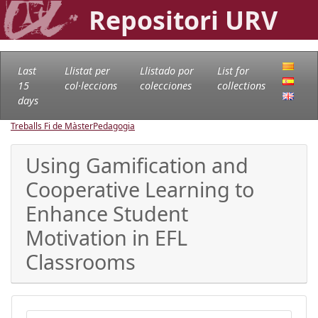
Repositori URV
Last
Llistat per
Llistado por
List for
15
col·leccions
colecciones
collections
days
Treballs Fi de Màster
Pedagogia
Using Gamification and
Cooperative Learning to
Enhance Student
Motivation in EFL
Classrooms