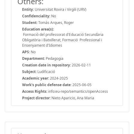
Others:
Entity:
Universitat Rovira i Virgili (URV)
Confidenciality:
No
Student:
Tomàs Arques, Roger
Education area(s):
Formació del professorat d'Educació Secundària
Obligatòria i Batxillerat, Formació Professional i
Ensenyament d'Idiomes
APS:
No
Department:
Pedagogia
Creation date in repository:
2026-02-11
Subject:
Ludificació
Academic year:
2024-2025
Work's public defense date:
2025-06-05
Access Rights:
info:eu-repo/semantics/openAccess
Project director:
Nieto Aparicio, Ana Maria