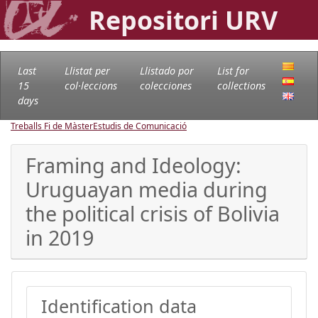
Repositori URV
Last
Llistat per
Llistado por
List for
15
col·leccions
colecciones
collections
days
Treballs Fi de Màster
Estudis de Comunicació
Framing and Ideology:
Uruguayan media during
the political crisis of Bolivia
in 2019
Identification data