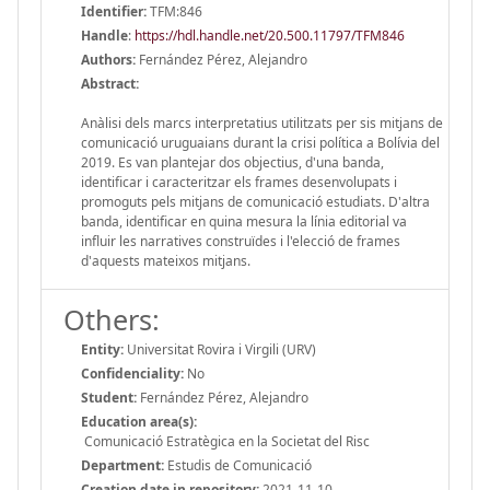
Identifier:
TFM:846
Handle
:
https://hdl.handle.net/20.500.11797/TFM846
Authors:
Fernández Pérez, Alejandro
Abstract:
Anàlisi dels marcs interpretatius utilitzats per sis mitjans de
comunicació uruguaians durant la crisi política a Bolívia del
2019. Es van plantejar dos objectius, d'una banda,
identificar i caracteritzar els frames desenvolupats i
promoguts pels mitjans de comunicació estudiats. D'altra
banda, identificar en quina mesura la línia editorial va
influir les narratives construïdes i l'elecció de frames
d'aquests mateixos mitjans.
Others:
Entity:
Universitat Rovira i Virgili (URV)
Confidenciality:
No
Student:
Fernández Pérez, Alejandro
Education area(s):
Comunicació Estratègica en la Societat del Risc
Department:
Estudis de Comunicació
Creation date in repository:
2021-11-10