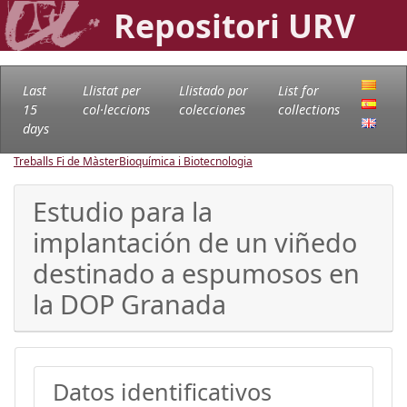
Repositori URV
Last
Llistat per
Llistado por
List for
15
col·leccions
colecciones
collections
days
Treballs Fi de Màster
Bioquímica i Biotecnologia
Estudio para la
implantación de un viñedo
destinado a espumosos en
la DOP Granada
Datos identificativos