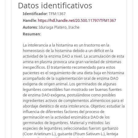
Datos identificativos
Identificador:
TFM:1367
Handle
:
https://hdl.handle.net/20.500.11797/TFM1367
Autores:
Iduriaga Platero, Irache
Resumen:
La intolerancia a la histamina es un trastorno en la
homeostasis de la histamina debido a un déficit en la
actividad de la enzima DAO a nivel. La acumulación de esta
amina en plasma provoca una gran variedad de síntomas
inespecíficos. El tratamiento recomendado para estos
pacientes es el seguimiento de una dieta baja en histamina
acompañado de la suplementación oral de enzima DAO
exógena de origen animal. Los germinados de algunas
legumbres comestibles han mostrado ser buenas fuentes
de enzima DAO exógena, postulándose como posibles
ingredientes activos de complementos alimenticios para el
abordaje dietético de esta intolerancia. Objetivo: estudiar la
influencia de diferentes factores del proceso de
germinación en la actividad enzimática DAO de los
germinados de legumbres. Material y métodos: las
especies de legumbres seleccionadas fueron: garbanzo
(Cicer Arietinum L.), guisante (Pisum Sativum L.), lenteja