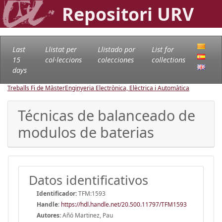
Repositori URV
Last
Llistat per
Llistado por
List for
15
col·leccions
colecciones
collections
days
Treballs Fi de Màster
Enginyeria Electrònica, Elèctrica i Automàtica
Técnicas de balanceado de
modulos de baterias
Datos identificativos
Identificador:
TFM:1593
Handle
:
https://hdl.handle.net/20.500.11797/TFM1593
Autores:
Añó Martinez, Pau