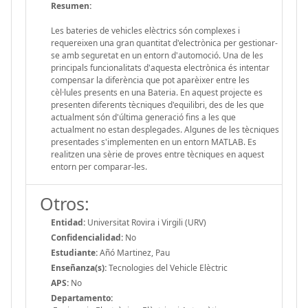
Resumen:
Les bateries de vehicles elèctrics són complexes i
requereixen una gran quantitat d'electrònica per gestionar-
se amb seguretat en un entorn d'automoció. Una de les
principals funcionalitats d'aquesta electrònica és intentar
compensar la diferència que pot aparèixer entre les
cèl·lules presents en una Bateria. En aquest projecte es
presenten diferents tècniques d'equilibri, des de les que
actualment són d'última generació fins a les que
actualment no estan desplegades. Algunes de les tècniques
presentades s'implementen en un entorn MATLAB. Es
realitzen una sèrie de proves entre tècniques en aquest
entorn per comparar-les.
Otros:
Entidad:
Universitat Rovira i Virgili (URV)
Confidencialidad:
No
Estudiante:
Añó Martinez, Pau
Enseñanza(s):
Tecnologies del Vehicle Elèctric
APS:
No
Departamento: